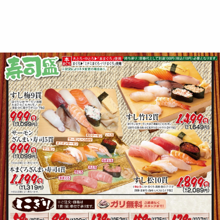
関
東
や
台
ず
し 
2026
夏