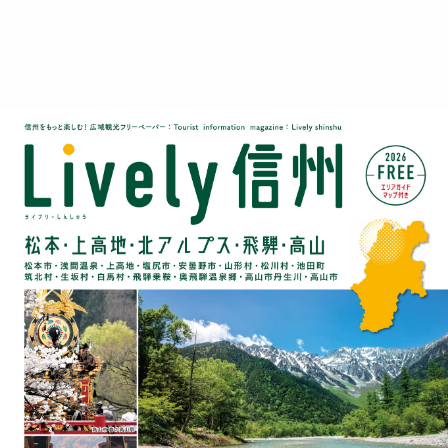
ラ
イ
ブ
リ
ー
信
州
松
本
高
山
版
2026