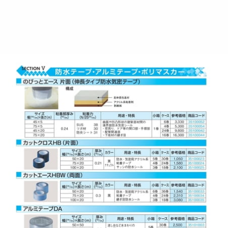
株
式
会
社
水
上
建
築
金
物
総
合
カ
タ
ロ
グ
No9