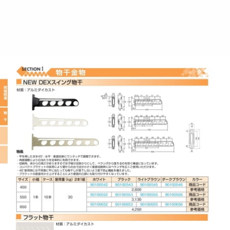
株
式
会
社
水
上
建
築
金
物
総
合
カ
タ
ロ
グ
No9